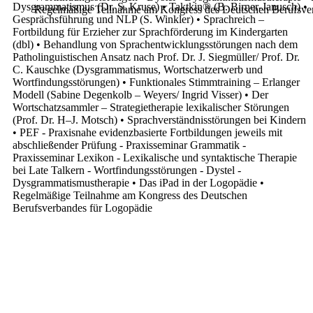
Dysgrammatismus (Dr. S. Kruse)
•
Taktkin
®
(B. Birner-Janusch)
•
Regelmäßige Teilnahme am Kongress des Deutschen Berufsve
Gesprächsführung und NLP (S. Winkler)
•
Sprachreich –
Fortbildung für Erzieher zur
Sprachförderung im Kindergarten
(dbl)
•
Behandlung von Sprachentwicklungsstörungen nach
dem
Patholinguistischen Ansatz nach Prof. Dr. J.
Siegmüller/ Prof. Dr.
C. Kauschke (Dysgrammatismus,
Wortschatzerwerb und
Wortfindungsstörungen)
•
Funktionales Stimmtraining – Erlanger
Modell (Sabine
Degenkolb – Weyers/ Ingrid Visser)
•
Der
Wortschatzsammler – Strategietherapie
lexikalischer Störungen
(Prof. Dr. H–J. Motsch)
•
Sprachverständnisstörungen bei Kindern
•
PEF - Praxisnahe evidenzbasierte Fortbildungen
jeweils mit
abschließender Prüfung
- Praxisseminar Grammatik
-
Praxisseminar Lexikon
- Lexikalische und syntaktische Therapie
bei
Late Talkern
- Wortfindungsstörungen
- Dystel -
Dysgrammatismustherapie
•
Das iPad in der Logopädie
•
Regelmäßige Teilnahme am Kongress des Deutschen
Berufsverbandes für Logopädie